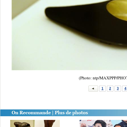
(Photo: ntp/MAXPPP/PH
1
2
3
4