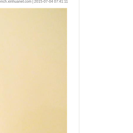
ench.xinhuanet.com
|
2015-07-04 07:41:11