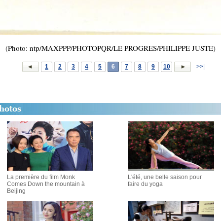
(Photo: ntp/MAXPPP/PHOTOPQR/LE PROGRES/PHILIPPE JUSTE)
1
2
3
4
5
6
7
8
9
10
>>|
La première du film Monk
L'été, une belle saison pour
Comes Down the mountain à
faire du yoga
Beijing