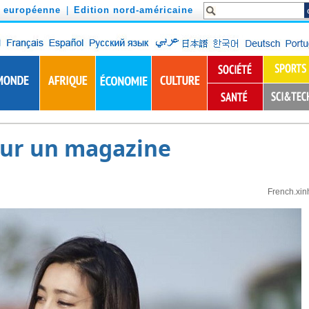
n européenne
|
Edition nord-américaine
our un magazine
French.xin