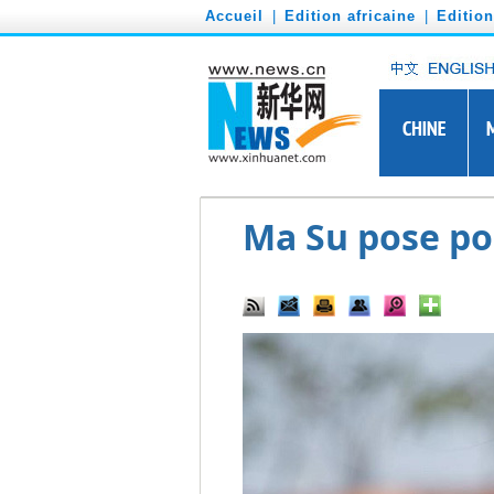
')
Accueil
|
Edition africaine
|
Editio
Ma Su pose p