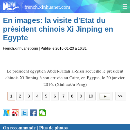
french.xinhuanet.com
En images: la visite d'Etat du
CHINE
MONDE
président chinois Xi Jinping en
Egypte
AFRIQUE
ÉCONOMIE
French.xinhuanet.com
| Publié le 2016-01-23 à 16:31
CULTURE
SOCIÉTÉ
SANTÉ
SPORTS
Le président égyptien Abdel-Fattah al-Sissi accueille le président
chinois Xi Jinping à son arrivée au Caire, en Egypte, le 20 janvier
SCI&TECH
PLANÈTE
2016. (Xinhua/Ju Peng)
TOURISME
DOCUMENTS
1
2
3
4
5
6
7
8
9
10
>>|
DOSSIERS
PHOTOS
VIDÉOS
On recommande | Plus de photos