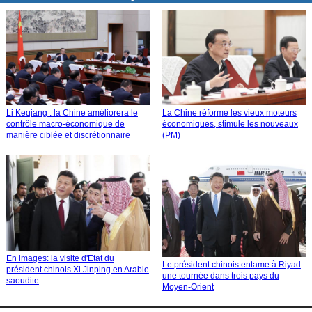
Li Keqiang : la Chine améliorera le
La Chine réforme les vieux moteurs
contrôle macro-économique de
économiques, stimule les nouveaux
manière ciblée et discrétionnaire
(PM)
En images: la visite d'Etat du
Le président chinois entame à Riyad
président chinois Xi Jinping en Arabie
une tournée dans trois pays du
saoudite
Moyen-Orient