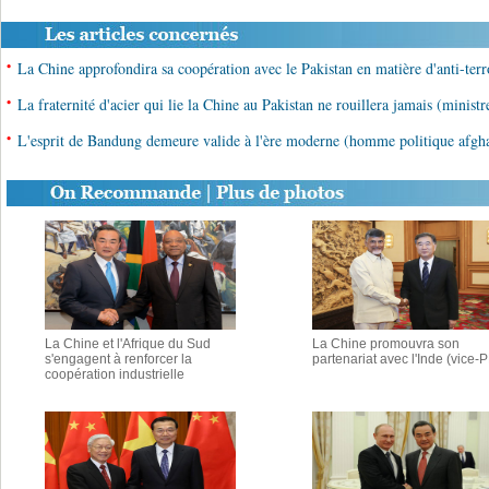
•
La Chine approfondira sa coopération avec le Pakistan en matière d'anti-terr
•
La fraternité d'acier qui lie la Chine au Pakistan ne rouillera jamais (ministr
•
L'esprit de Bandung demeure valide à l'ère moderne (homme politique afgh
La Chine et l'Afrique du Sud
La Chine promouvra son
s'engagent à renforcer la
partenariat avec l'Inde (vice-
coopération industrielle