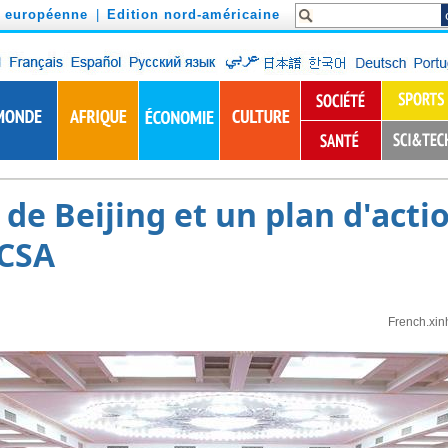
n européenne
|
Edition nord-américaine
 de Beijing et un plan d'acti
FCSA
French.xin