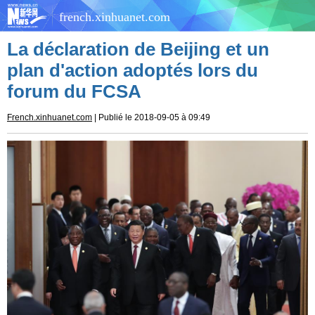
french.xinhuanet.com
La déclaration de Beijing et un
plan d'action adoptés lors du
forum du FCSA
French.xinhuanet.com
| Publié le 2018-09-05 à 09:49