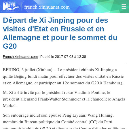
french.xinhuanet.com
Départ de Xi Jinping pour des
CHINE
MONDE
visites d'Etat en Russie et en
Allemagne et pour le sommet du
AFRIQUE
ÉCONOMIE
G20
CULTURE
SOCIÉTÉ
French.xinhuanet.com
| Publié le 2017-07-03 à 12:38
SANTÉ
SPORTS
BEIJING, 3 juillet (Xinhua) -- Le président chinois Xi Jinping a
quitté Beijing lundi matin pour effectuer des visites d'Etat en Russie
SCI&TECH
PLANÈTE
et en Allemagne, et participer au 12e sommet du G20 à Hambourg.
M. Xi a été invité par le président russe Vladimir Poutine, le
TOURISME
DOCUMENTS
président allemand Frank-Walter Steinmeier et la chancelière Angela
Merkel.
DOSSIERS
PHOTOS
Son entourage inclut son épouse Peng Liyuan; Wang Huning,
membre du Bureau politique du Comité central (CC) du Parti
VIDÉOS
communiste chinois (PCC) et directeur du Centre d'études politiques