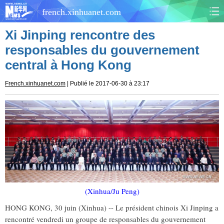
french.xinhuanet.com
Xi Jinping rencontre des
CHINE
MONDE
responsables du gouvernement
central à Hong Kong
AFRIQUE
ÉCONOMIE
French.xinhuanet.com
| Publié le 2017-06-30 à 23:17
CULTURE
SOCIÉTÉ
SANTÉ
SPORTS
SCI&TECH
PLANÈTE
TOURISME
DOCUMENTS
DOSSIERS
PHOTOS
(Xinhua/Ju Peng)
HONG KONG, 30 juin (Xinhua) -- Le président chinois Xi Jinping a
VIDÉOS
rencontré vendredi un groupe de responsables du gouvernement