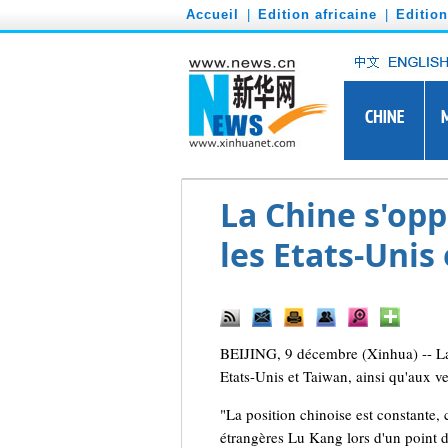
')
Accueil
|
Edition africaine
|
Editio
La Chine s'opp
les Etats-Unis
BEIJING, 9 décembre (Xinhua) -- La Ch
Etats-Unis et Taiwan, ainsi qu'aux v
"La position chinoise est constante, 
étrangères Lu Kang lors d'un point d