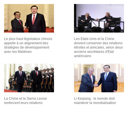
Le plus haut législateur chinois
Les Etats-Unis et la Chine
appelle à un alignement des
doivent conserver des relations
stratégies de développement
étroites et amicales, selon deux
avec les Maldives
anciens secrétaires d'Etat
américains
La Chine et la Sierra Leone
Li Keqiang : le monde doit
renforcent leurs relations
maintenir la mondialisation