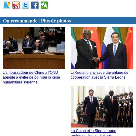
On recommande | Plus de photos
L'ambassadeur de Chine à l'ONU
Li Keqiang envisage davantage de
appelle à éviter de politiser la crise
coopération avec la Sierra Leone
humanitaire syrienne
La Chine et la Sierra Leone
renforcent leurs relations