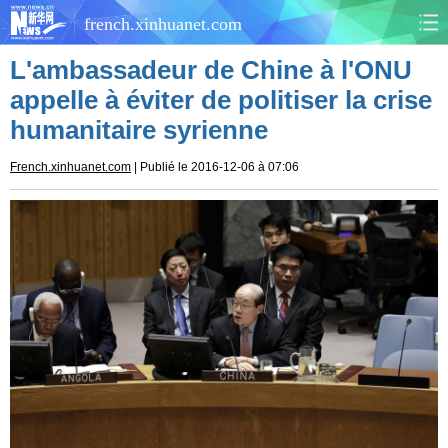
french.xinhuanet.com
L'ambassadeur de Chine à l'ONU
CHINE
MONDE
appelle à éviter de politiser la crise
humanitaire syrienne
AFRIQUE
ÉCONOMIE
French.xinhuanet.com
| Publié le 2016-12-06 à 07:06
CULTURE
SOCIÉTÉ
SANTÉ
SPORTS
SCI&TECH
PLANÈTE
TOURISME
DOCUMENTS
DOSSIERS
PHOTOS
VIDÉOS