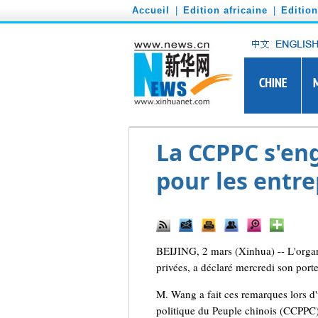
')
Accueil
|
Edition africaine
|
Editio
La CCPPC s'en
pour les entre
BEIJING, 2 mars (Xinhua) -- L'organe
privées, a déclaré mercredi son por
M. Wang a fait ces remarques lors d'
politique du Peuple chinois (CCPPC