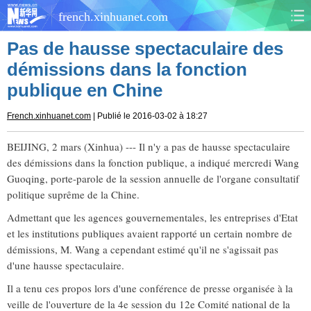
french.xinhuanet.com
Pas de hausse spectaculaire des
CHINE
MONDE
démissions dans la fonction
publique en Chine
AFRIQUE
ÉCONOMIE
French.xinhuanet.com
| Publié le 2016-03-02 à 18:27
CULTURE
SOCIÉTÉ
BEIJING, 2 mars (Xinhua) --- Il n'y a pas de hausse spectaculaire
SANTÉ
SPORTS
des démissions dans la fonction publique, a indiqué mercredi Wang
Guoqing, porte-parole de la session annuelle de l'organe consultatif
SCI&TECH
PLANÈTE
politique suprême de la Chine.
Admettant que les agences gouvernementales, les entreprises d'Etat
TOURISME
DOCUMENTS
et les institutions publiques avaient rapporté un certain nombre de
démissions, M. Wang a cependant estimé qu'il ne s'agissait pas
DOSSIERS
PHOTOS
d'une hausse spectaculaire.
Il a tenu ces propos lors d'une conférence de presse organisée à la
VIDÉOS
veille de l'ouverture de la 4e session du 12e Comité national de la