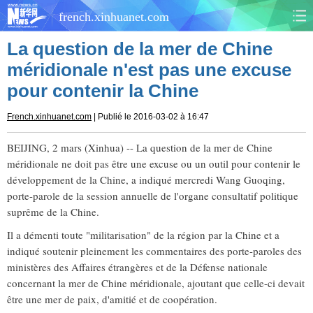
french.xinhuanet.com
La question de la mer de Chine
CHINE
MONDE
méridionale n'est pas une excuse
pour contenir la Chine
AFRIQUE
ÉCONOMIE
French.xinhuanet.com
| Publié le 2016-03-02 à 16:47
CULTURE
SOCIÉTÉ
BEIJING, 2 mars (Xinhua) -- La question de la mer de Chine
SANTÉ
SPORTS
méridionale ne doit pas être une excuse ou un outil pour contenir le
développement de la Chine, a indiqué mercredi Wang Guoqing,
SCI&TECH
PLANÈTE
porte-parole de la session annuelle de l'organe consultatif politique
suprême de la Chine.
TOURISME
DOCUMENTS
Il a démenti toute "militarisation" de la région par la Chine et a
indiqué soutenir pleinement les commentaires des porte-paroles des
DOSSIERS
PHOTOS
ministères des Affaires étrangères et de la Défense nationale
concernant la mer de Chine méridionale, ajoutant que celle-ci devait
être une mer de paix, d'amitié et de coopération.
VIDÉOS