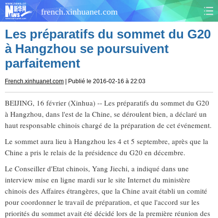
french.xinhuanet.com
Les préparatifs du sommet du G20
CHINE
MONDE
à Hangzhou se poursuivent
parfaitement
AFRIQUE
ÉCONOMIE
French.xinhuanet.com
| Publié le 2016-02-16 à 22:03
CULTURE
SOCIÉTÉ
BEIJING, 16 février (Xinhua) -- Les préparatifs du sommet du G20
SANTÉ
SPORTS
à Hangzhou, dans l'est de la Chine, se déroulent bien, a déclaré un
haut responsable chinois chargé de la préparation de cet événement.
SCI&TECH
PLANÈTE
Le sommet aura lieu à Hangzhou les 4 et 5 septembre, après que la
Chine a pris le relais de la présidence du G20 en décembre.
TOURISME
DOCUMENTS
Le Conseiller d'Etat chinois, Yang Jiechi, a indiqué dans une
interview mise en ligne mardi sur le site Internet du ministère
DOSSIERS
PHOTOS
chinois des Affaires étrangères, que la Chine avait établi un comité
pour coordonner le travail de préparation, et que l'accord sur les
VIDÉOS
priorités du sommet avait été décidé lors de la première réunion des