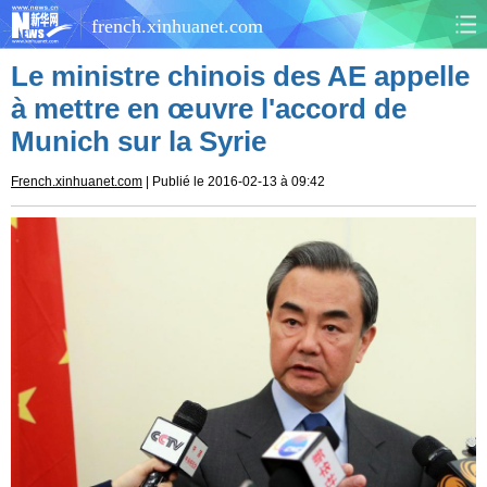
french.xinhuanet.com
Le ministre chinois des AE appelle
CHINE
MONDE
à mettre en œuvre l'accord de
Munich sur la Syrie
AFRIQUE
ÉCONOMIE
French.xinhuanet.com
| Publié le 2016-02-13 à 09:42
CULTURE
SOCIÉTÉ
SANTÉ
SPORTS
SCI&TECH
PLANÈTE
TOURISME
DOCUMENTS
DOSSIERS
PHOTOS
VIDÉOS