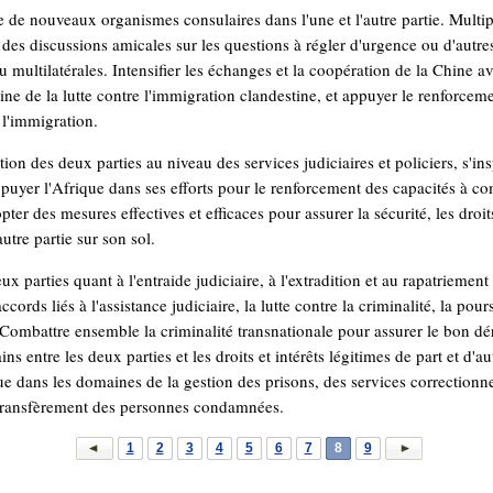
de nouveaux organismes consulaires dans l'une et l'autre partie. Multipl
 des discussions amicales sur les questions à régler d'urgence ou d'autr
ou multilatérales. Intensifier les échanges et la coopération de la Chine a
ne de la lutte contre l'immigration clandestine, et appuyer le renforceme
 l'immigration.
ion des deux parties au niveau des services judiciaires et policiers, s'in
 appuyer l'Afrique dans ses efforts pour le renforcement des capacités à co
dopter des mesures effectives et efficaces pour assurer la sécurité, les droit
autre partie sur son sol.
eux parties quant à l'entraide judiciaire, à l'extradition et au rapatriemen
ords liés à l'assistance judiciaire, la lutte contre la criminalité, la pours
Combattre ensemble la criminalité transnationale pour assurer le bon d
ntre les deux parties et les droits et intérêts légitimes de part et d'au
que dans les domaines de la gestion des prisons, des services correction
 transfèrement des personnes condamnées.
1
2
3
4
5
6
7
8
9