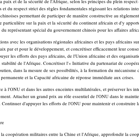
 paix et de la sécurité de l'Afrique, selon les principes du plein respect 
s et du respect strict des règles fondamentales régissant les relations int
 chinoises permettant de participer de manière constructive au règlement 
e particulière sur la paix et la sécurité du continent africain et d'y appo
 du représentant spécial du gouvernement chinois pour les affaires afric
ons avec les organisations régionales africaines et les pays africains sur l
 paix par et pour le développement, et concrétiser efficacement leur con
uyer les efforts des pays africains, de l'Union africaine et des organisat
a stabilité de l'Afrique. Concrétiser l'« Initiative du partenariat de coopé
 soutien, dans la mesure de ses possibilités, à la formation du mécanisme 
ermanente et la Capacité africaine de réponse immédiate aux crises.
ice à l'ONU et dans les autres enceintes multilatérales, et préserver les i
ent. Attacher un grand prix au rôle essentiel de l'ONU dans le maintien 
n. Continuer d'appuyer les efforts de l'ONU pour maintenir et construire 
ire
la coopération militaires entre la Chine et l'Afrique, approfondir la co