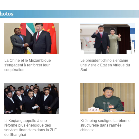
La Chine et le Mozambique
Le président chinois entame
s'engagent à renforcer leur
une visite d'Etat en Afrique du
coopération
Sud
Li Keqiang appelle à une
Xi Jinping souligne la réforme
réforme plus énergique des
structurelle dans l'armée
services financiers dans la ZLE
chinoise
de Shanghai