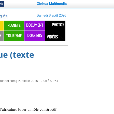
Xinhua Multimédia
ue (texte
huanet.com
| Publié le 2015-12-05 à 01:54
'africaine. Jouer un rôle constructif