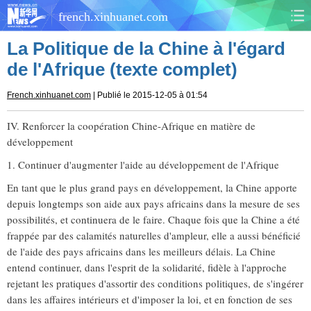
french.xinhuanet.com
La Politique de la Chine à l'égard
CHINE
MONDE
de l'Afrique (texte complet)
AFRIQUE
ÉCONOMIE
French.xinhuanet.com
| Publié le 2015-12-05 à 01:54
CULTURE
SOCIÉTÉ
IV. Renforcer la coopération Chine-Afrique en matière de
développement
SANTÉ
SPORTS
1. Continuer d'augmenter l'aide au développement de l'Afrique
En tant que le plus grand pays en développement, la Chine apporte
SCI&TECH
PLANÈTE
depuis longtemps son aide aux pays africains dans la mesure de ses
possibilités, et continuera de le faire. Chaque fois que la Chine a été
TOURISME
DOCUMENTS
frappée par des calamités naturelles d'ampleur, elle a aussi bénéficié
de l'aide des pays africains dans les meilleurs délais. La Chine
DOSSIERS
PHOTOS
entend continuer, dans l'esprit de la solidarité, fidèle à l'approche
rejetant les pratiques d'assortir des conditions politiques, de s'ingérer
dans les affaires intérieurs et d'imposer la loi, et en fonction de ses
VIDÉOS