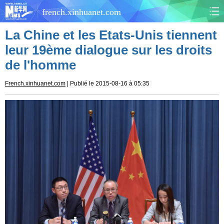
french.xinhuanet.com
La Chine et les Etats-Unis tiennent
CHINE
MONDE
leur 19ème dialogue sur les droits
de l'homme
AFRIQUE
ÉCONOMIE
French.xinhuanet.com
| Publié le 2015-08-16 à 05:35
CULTURE
SOCIÉTÉ
SANTÉ
SPORTS
SCI&TECH
PLANÈTE
TOURISME
DOCUMENTS
DOSSIERS
PHOTOS
VIDÉOS