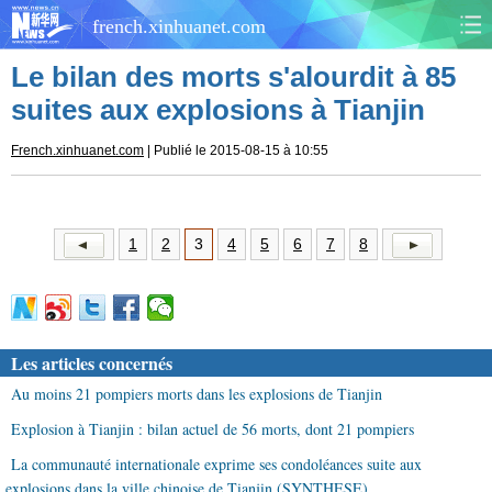
french.xinhuanet.com
Le bilan des morts s'alourdit à 85
CHINE
MONDE
suites aux explosions à Tianjin
AFRIQUE
ÉCONOMIE
French.xinhuanet.com
| Publié le 2015-08-15 à 10:55
CULTURE
SOCIÉTÉ
1
2
3
4
5
6
7
8
SANTÉ
SPORTS
SCI&TECH
PLANÈTE
Les articles concernés
TOURISME
DOCUMENTS
Au moins 21 pompiers morts dans les explosions de Tianjin
DOSSIERS
PHOTOS
Explosion à Tianjin : bilan actuel de 56 morts, dont 21 pompiers
La communauté internationale exprime ses condoléances suite aux
VIDÉOS
explosions dans la ville chinoise de Tianjin (SYNTHESE)