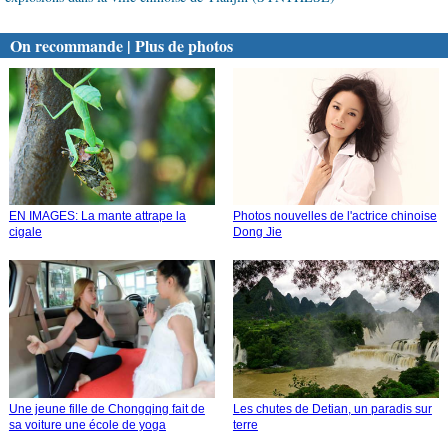
On recommande | Plus de photos
EN IMAGES: La mante attrape la
Photos nouvelles de l'actrice chinoise
cigale
Dong Jie
Une jeune fille de Chongqing fait de
Les chutes de Detian, un paradis sur
sa voiture une école de yoga
terre