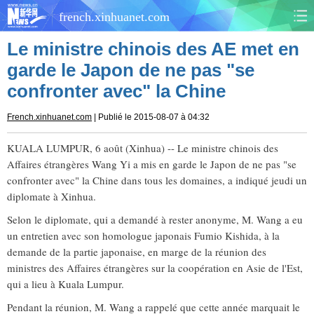
french.xinhuanet.com
Le ministre chinois des AE met en
CHINE
MONDE
garde le Japon de ne pas "se
confronter avec" la Chine
AFRIQUE
ÉCONOMIE
French.xinhuanet.com
| Publié le 2015-08-07 à 04:32
CULTURE
SOCIÉTÉ
KUALA LUMPUR, 6 août (Xinhua) -- Le ministre chinois des
SANTÉ
SPORTS
Affaires étrangères Wang Yi a mis en garde le Japon de ne pas "se
confronter avec" la Chine dans tous les domaines, a indiqué jeudi un
SCI&TECH
PLANÈTE
diplomate à Xinhua.
Selon le diplomate, qui a demandé à rester anonyme, M. Wang a eu
TOURISME
DOCUMENTS
un entretien avec son homologue japonais Fumio Kishida, à la
demande de la partie japonaise, en marge de la réunion des
DOSSIERS
PHOTOS
ministres des Affaires étrangères sur la coopération en Asie de l'Est,
qui a lieu à Kuala Lumpur.
VIDÉOS
Pendant la réunion, M. Wang a rappelé que cette année marquait le