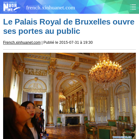
french.xinhuanet.com
Le Palais Royal de Bruxelles ouvre
CHINE
MONDE
ses portes au public
AFRIQUE
ÉCONOMIE
French.xinhuanet.com
| Publié le 2015-07-31 à 19:30
CULTURE
SOCIÉTÉ
SANTÉ
SPORTS
SCI&TECH
PLANÈTE
TOURISME
DOCUMENTS
DOSSIERS
PHOTOS
VIDÉOS