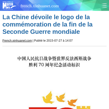
french.xinhuanet.com
La Chine dévoile le logo de la
CHINE
MONDE
commémoration de la fin de la
Seconde Guerre mondiale
AFRIQUE
ÉCONOMIE
French.xinhuanet.com
| Publié le 2015-07-27 à 14:07
CULTURE
SOCIÉTÉ
SANTÉ
SPORTS
SCI&TECH
PLANÈTE
TOURISME
DOCUMENTS
DOSSIERS
PHOTOS
VIDÉOS