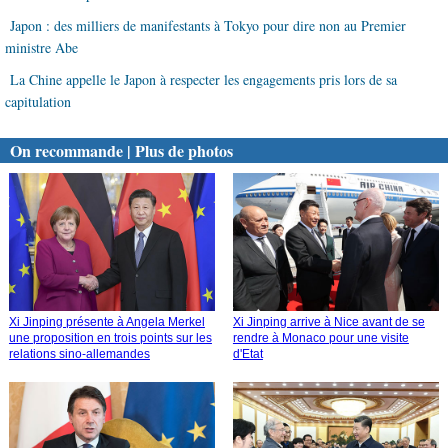
Japon : des milliers de manifestants à Tokyo pour dire non au Premier
ministre Abe
La Chine appelle le Japon à respecter les engagements pris lors de sa
capitulation
On recommande | Plus de photos
Xi Jinping présente à Angela Merkel
Xi Jinping arrive à Nice avant de se
une proposition en trois points sur les
rendre à Monaco pour une visite
relations sino-allemandes
d'Etat