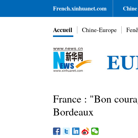
French.xinhuanet.com
Chine
Accueil
Chine-Europe
Fenê
France : "Bon courag
Bordeaux