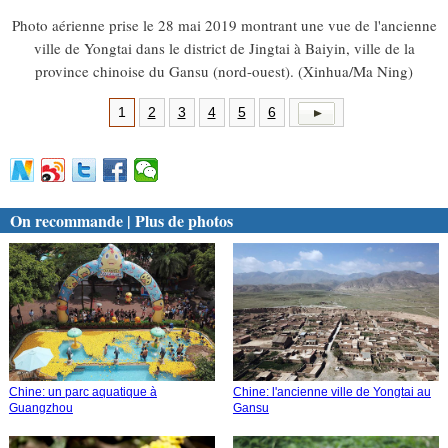
Photo aérienne prise le 28 mai 2019 montrant une vue de l'ancienne
ville de Yongtai dans le district de Jingtai à Baiyin, ville de la
province chinoise du Gansu (nord-ouest). (Xinhua/Ma Ning)
1
2
3
4
5
6
On recommande | Plus de photos
Chine: un parc aquatique à
Chine: l'ancienne ville de Yongtai au
Guangzhou
Gansu