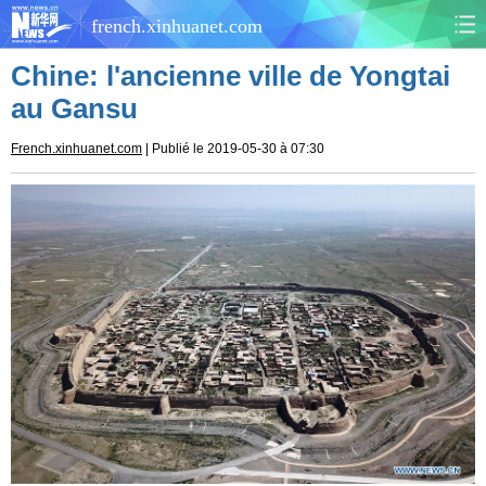
french.xinhuanet.com
Chine: l'ancienne ville de Yongtai
CHINE
MONDE
au Gansu
AFRIQUE
ÉCONOMIE
French.xinhuanet.com
| Publié le 2019-05-30 à 07:30
CULTURE
SOCIÉTÉ
SANTÉ
SPORTS
SCI&TECH
PLANÈTE
TOURISME
DOCUMENTS
DOSSIERS
PHOTOS
VIDÉOS