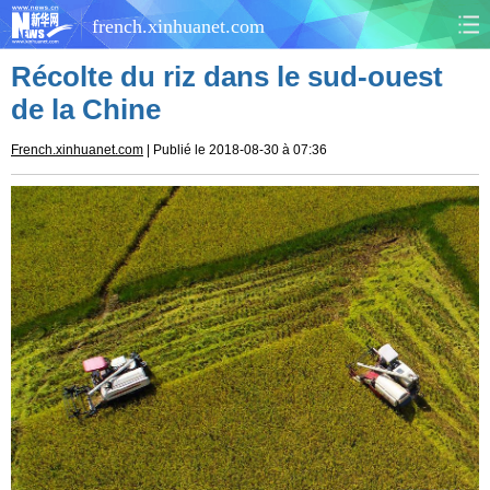
french.xinhuanet.com
Récolte du riz dans le sud-ouest
CHINE
MONDE
de la Chine
AFRIQUE
ÉCONOMIE
French.xinhuanet.com
| Publié le 2018-08-30 à 07:36
CULTURE
SOCIÉTÉ
SANTÉ
SPORTS
SCI&TECH
PLANÈTE
TOURISME
DOCUMENTS
DOSSIERS
PHOTOS
VIDÉOS