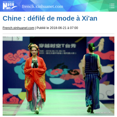
french.xinhuanet.com
Chine : défilé de mode à Xi'an
CHINE
MONDE
French.xinhuanet.com
| Publié le 2018-06-21 à 07:00
AFRIQUE
ÉCONOMIE
CULTURE
SOCIÉTÉ
SANTÉ
SPORTS
SCI&TECH
PLANÈTE
TOURISME
DOCUMENTS
DOSSIERS
PHOTOS
VIDÉOS