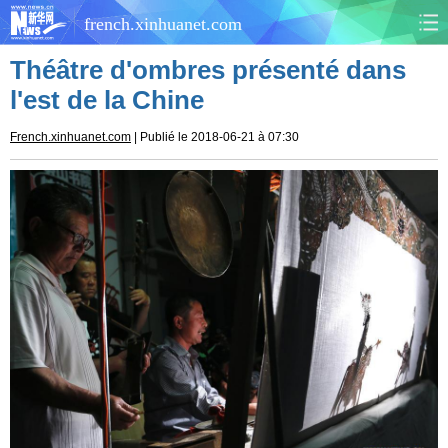
french.xinhuanet.com
Théâtre d'ombres présenté dans
CHINE
MONDE
l'est de la Chine
AFRIQUE
ÉCONOMIE
French.xinhuanet.com
| Publié le 2018-06-21 à 07:30
CULTURE
SOCIÉTÉ
SANTÉ
SPORTS
SCI&TECH
PLANÈTE
TOURISME
DOCUMENTS
DOSSIERS
PHOTOS
VIDÉOS