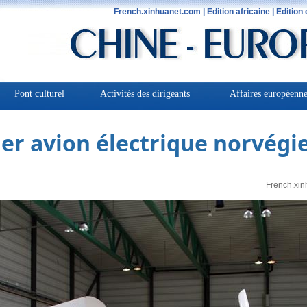
ier avion électrique norvégi
French.xin