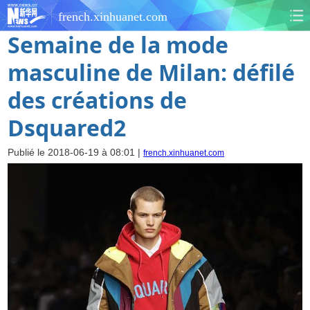
french.xinhuanet.com
Semaine de la mode
masculine de Milan: défilé
des créations de
Dsquared2
Publié le 2018-06-19 à 08:01 |
french.xinhuanet.com