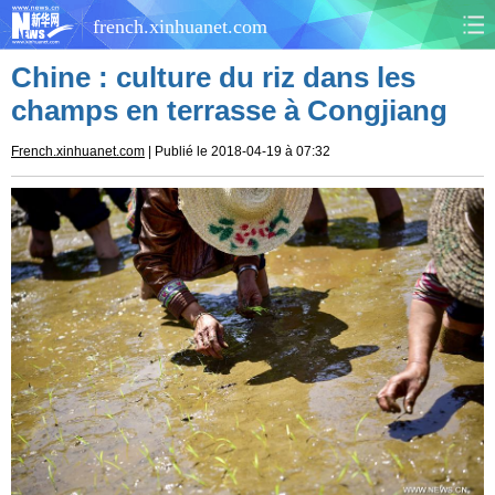
french.xinhuanet.com
Chine : culture du riz dans les
CHINE
MONDE
champs en terrasse à Congjiang
AFRIQUE
ÉCONOMIE
French.xinhuanet.com
| Publié le 2018-04-19 à 07:32
CULTURE
SOCIÉTÉ
SANTÉ
SPORTS
SCI&TECH
PLANÈTE
TOURISME
DOCUMENTS
DOSSIERS
PHOTOS
VIDÉOS