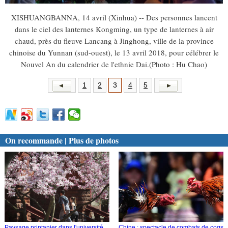
XISHUANGBANNA, 14 avril (Xinhua) -- Des personnes lancent
dans le ciel des lanternes Kongming, un type de lanternes à air
chaud, près du fleuve Lancang à Jinghong, ville de la province
chinoise du Yunnan (sud-ouest), le 13 avril 2018, pour célébrer le
Nouvel An du calendrier de l'ethnie Dai.(Photo : Hu Chao)
1
2
3
4
5
On recommande | Plus de photos
Paysage printanier dans l'université
Chine : spectacle de combats de coqs