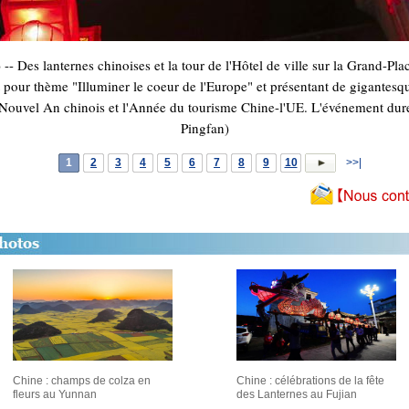
Des lanternes chinoises et la tour de l'Hôtel de ville sur la Grand-Pla
 pour thème "Illuminer le coeur de l'Europe" et présentant de gigantesque
e Nouvel An chinois et l'Année du tourisme Chine-l'UE. L'événement durer
Pingfan)
1
2
3
4
5
6
7
8
9
10
>>|
Chine : champs de colza en
Chine : célébrations de la fête
fleurs au Yunnan
des Lanternes au Fujian