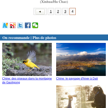
(Xinhua/Hu Chao)
1
2
3
4
On recommande | Plus de photos
Chine: des oiseaux dans la montagne
Chine: le paysage d'hiver à Dali
de Gaoligong