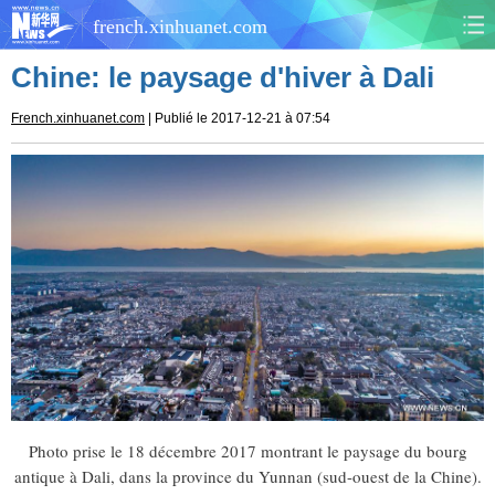
french.xinhuanet.com
Chine: le paysage d'hiver à Dali
CHINE
MONDE
French.xinhuanet.com
| Publié le 2017-12-21 à 07:54
AFRIQUE
ÉCONOMIE
CULTURE
SOCIÉTÉ
SANTÉ
SPORTS
SCI&TECH
PLANÈTE
TOURISME
DOCUMENTS
DOSSIERS
PHOTOS
Photo prise le 18 décembre 2017 montrant le paysage du bourg
antique à Dali, dans la province du Yunnan (sud-ouest de la Chine).
VIDÉOS