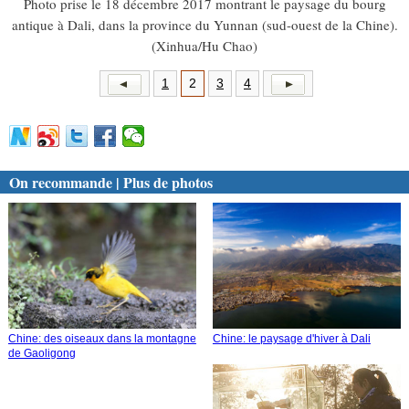
Photo prise le 18 décembre 2017 montrant le paysage du bourg
antique à Dali, dans la province du Yunnan (sud-ouest de la Chine).
(Xinhua/Hu Chao)
1
2
3
4
On recommande | Plus de photos
Chine: des oiseaux dans la montagne
Chine: le paysage d'hiver à Dali
de Gaoligong