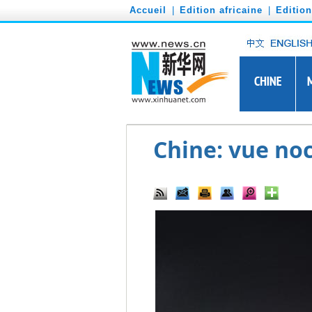
')
Accueil
|
Edition africaine
|
Editio
Chine: vue no