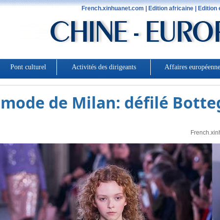
 mode de Milan: défilé Bott
French.xin