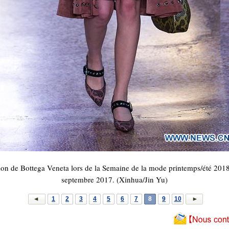
n de Bottega Veneta lors de la Semaine de la mode printemps/été 2018 d
septembre 2017. (Xinhua/Jin Yu)
1
2
3
4
5
6
7
8
9
10