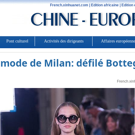
 mode de Milan: défilé Bott
French.xin