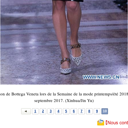
n de Bottega Veneta lors de la Semaine de la mode printemps/été 2018 d
septembre 2017. (Xinhua/Jin Yu)
1
2
3
4
5
6
7
8
9
10