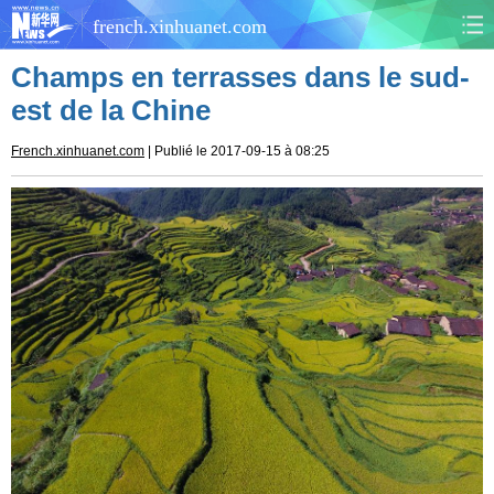
french.xinhuanet.com
Champs en terrasses dans le sud-
CHINE
MONDE
est de la Chine
AFRIQUE
ÉCONOMIE
French.xinhuanet.com
| Publié le 2017-09-15 à 08:25
CULTURE
SOCIÉTÉ
SANTÉ
SPORTS
SCI&TECH
PLANÈTE
TOURISME
DOCUMENTS
DOSSIERS
PHOTOS
VIDÉOS