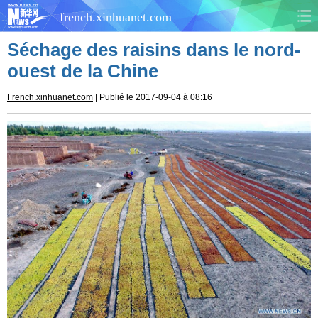
french.xinhuanet.com
Séchage des raisins dans le nord-
CHINE
MONDE
ouest de la Chine
AFRIQUE
ÉCONOMIE
French.xinhuanet.com
| Publié le 2017-09-04 à 08:16
CULTURE
SOCIÉTÉ
SANTÉ
SPORTS
SCI&TECH
PLANÈTE
TOURISME
DOCUMENTS
DOSSIERS
PHOTOS
VIDÉOS