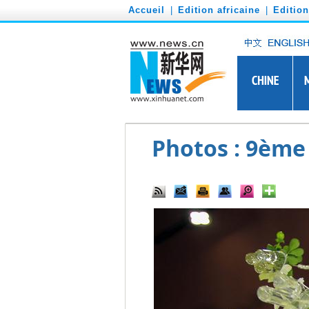
')
Accueil
|
Edition africaine
|
Editio
Photos : 9ème 