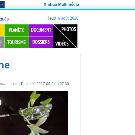
Xinhua Multimédia
ine
huanet.com
| Publié le 2017-09-04 à 07:30