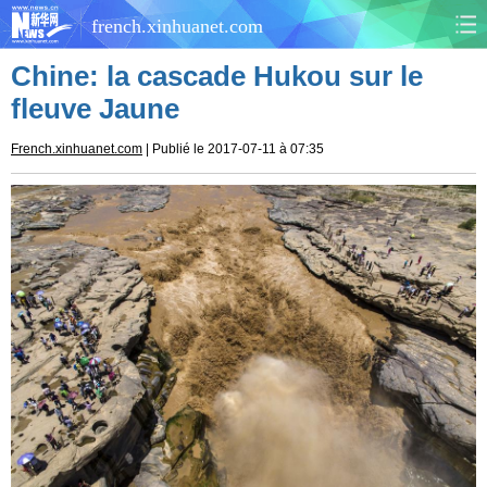
french.xinhuanet.com
Chine: la cascade Hukou sur le
CHINE
MONDE
fleuve Jaune
AFRIQUE
ÉCONOMIE
French.xinhuanet.com
| Publié le 2017-07-11 à 07:35
CULTURE
SOCIÉTÉ
SANTÉ
SPORTS
SCI&TECH
PLANÈTE
TOURISME
DOCUMENTS
DOSSIERS
PHOTOS
VIDÉOS