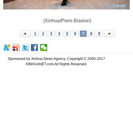
(Xinhua/Piero Biasion)
1
2
3
4
5
6
7
8
9
Sponsored by Xinhua News Agency. Copyright © 2000-2017
XINHUANET.com All Rights Reserved.