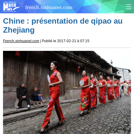
french.xinhuanet.com
Chine : présentation de qipao au
CHINE
MONDE
Zhejiang
AFRIQUE
ÉCONOMIE
French.xinhuanet.com
| Publié le 2017-02-21 à 07:15
CULTURE
SOCIÉTÉ
SANTÉ
SPORTS
SCI&TECH
PLANÈTE
TOURISME
DOCUMENTS
DOSSIERS
PHOTOS
VIDÉOS