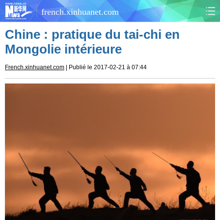
french.xinhuanet.com
Chine : pratique du tai-chi en
CHINE
MONDE
Mongolie intérieure
AFRIQUE
ÉCONOMIE
French.xinhuanet.com
| Publié le 2017-02-21 à 07:44
CULTURE
SOCIÉTÉ
SANTÉ
SPORTS
SCI&TECH
PLANÈTE
TOURISME
DOCUMENTS
DOSSIERS
PHOTOS
VIDÉOS