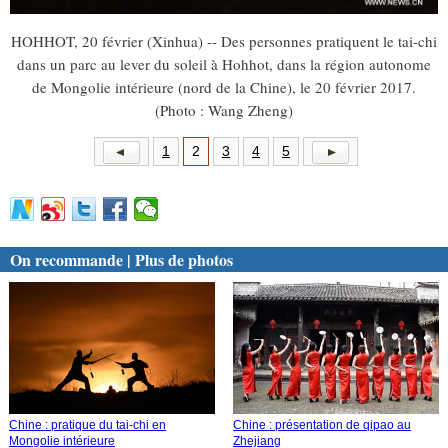
HOHHOT, 20 février (Xinhua) -- Des personnes pratiquent le tai-chi
dans un parc au lever du soleil à Hohhot, dans la région autonome
de Mongolie intérieure (nord de la Chine), le 20 février 2017.
(Photo : Wang Zheng)
1
2
3
4
5
On recommande | Plus de photos
Chine : pratique du tai-chi en
Chine : présentation de qipao au
Mongolie intérieure
Zhejiang