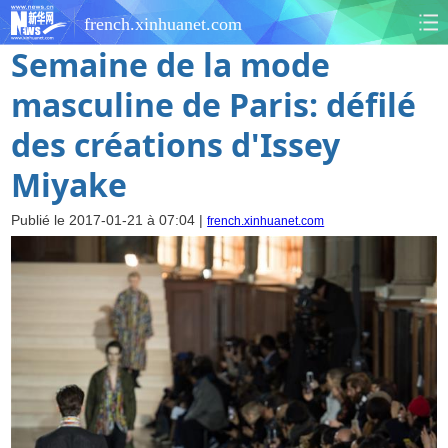
french.xinhuanet.com
Semaine de la mode
masculine de Paris: défilé
des créations d'Issey
Miyake
Publié le 2017-01-21 à 07:04 |
french.xinhuanet.com