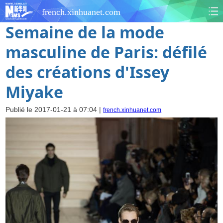
french.xinhuanet.com
Semaine de la mode
masculine de Paris: défilé
des créations d'Issey
Miyake
Publié le 2017-01-21 à 07:04 |
french.xinhuanet.com