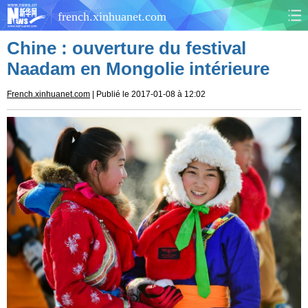
french.xinhuanet.com
Chine : ouverture du festival
CHINE
MONDE
Naadam en Mongolie intérieure
AFRIQUE
ÉCONOMIE
French.xinhuanet.com
| Publié le 2017-01-08 à 12:02
CULTURE
SOCIÉTÉ
SANTÉ
SPORTS
SCI&TECH
PLANÈTE
TOURISME
DOCUMENTS
DOSSIERS
PHOTOS
VIDÉOS