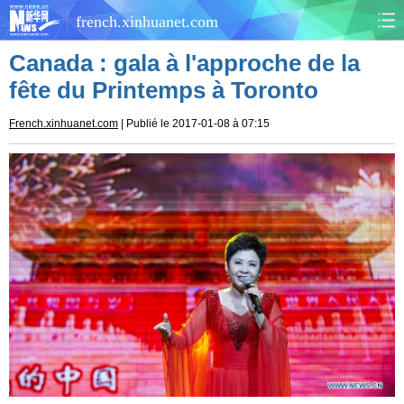
french.xinhuanet.com
Canada : gala à l'approche de la
CHINE
MONDE
fête du Printemps à Toronto
AFRIQUE
ÉCONOMIE
French.xinhuanet.com
| Publié le 2017-01-08 à 07:15
CULTURE
SOCIÉTÉ
SANTÉ
SPORTS
SCI&TECH
PLANÈTE
TOURISME
DOCUMENTS
DOSSIERS
PHOTOS
VIDÉOS