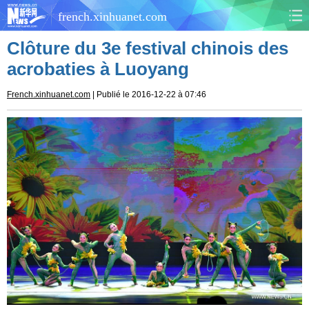
french.xinhuanet.com
Clôture du 3e festival chinois des
CHINE
MONDE
acrobaties à Luoyang
AFRIQUE
ÉCONOMIE
French.xinhuanet.com
| Publié le 2016-12-22 à 07:46
CULTURE
SOCIÉTÉ
SANTÉ
SPORTS
SCI&TECH
PLANÈTE
TOURISME
DOCUMENTS
DOSSIERS
PHOTOS
VIDÉOS