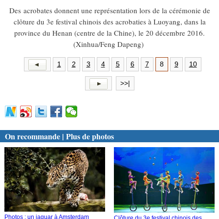
Des acrobates donnent une représentation lors de la cérémonie de
clôture du 3e festival chinois des acrobaties à Luoyang, dans la
province du Henan (centre de la Chine), le 20 décembre 2016.
(Xinhua/Feng Dapeng)
1
2
3
4
5
6
7
8
9
10
>>|
On recommande | Plus de photos
Photos : un jaguar à Amsterdam
Clôture du 3e festival chinois des